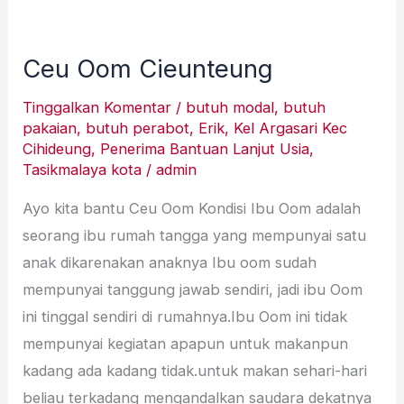
Ceu
Oom
Ceu Oom Cieunteung
Cieunteung
Tinggalkan Komentar
/
butuh modal
,
butuh
pakaian
,
butuh perabot
,
Erik
,
Kel Argasari Kec
Cihideung
,
Penerima Bantuan Lanjut Usia
,
Tasikmalaya kota
/
admin
Ayo kita bantu Ceu Oom Kondisi Ibu Oom adalah
seorang ibu rumah tangga yang mempunyai satu
anak dikarenakan anaknya Ibu oom sudah
mempunyai tanggung jawab sendiri, jadi ibu Oom
ini tinggal sendiri di rumahnya.Ibu Oom ini tidak
mempunyai kegiatan apapun untuk makanpun
kadang ada kadang tidak.untuk makan sehari-hari
beliau terkadang mengandalkan saudara dekatnya