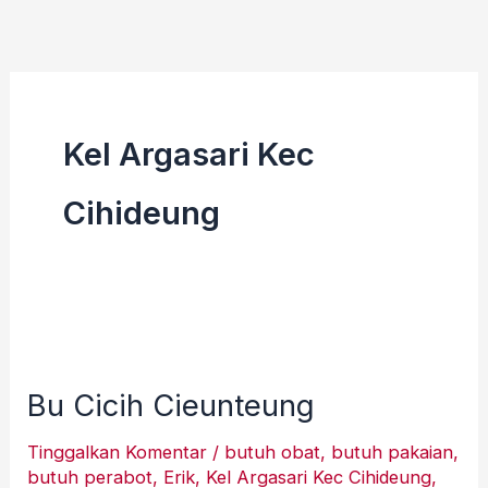
Lewati
ke
konten
Kel Argasari Kec
Cihideung
Bu
Cicih
Bu Cicih Cieunteung
Cieunteung
Tinggalkan Komentar
/
butuh obat
,
butuh pakaian
,
butuh perabot
,
Erik
,
Kel Argasari Kec Cihideung
,