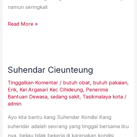
namun seringkali
Read More »
Suhendar
Cieunteung
Suhendar Cieunteung
Tinggalkan Komentar
/
butuh obat
,
butuh pakaian
,
Erik
,
Kel Argasari Kec Cihideung
,
Penerima
Bantuan Dewasa
,
sedang sakit
,
Tasikmalaya kota
/
admin
Ayo kita bantu kang Suhendar Kondisi Kang
suhendar adalah seorang yang tinggal bersama ibu
nya, beliau tidak bekerja di karenakan kondisi