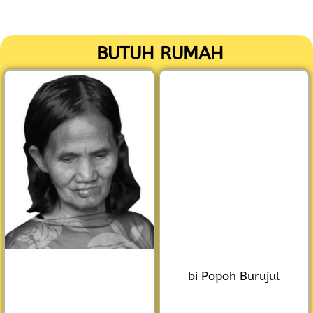
Lewati
ke
BUTUH RUMAH
konten
bi Popoh Burujul