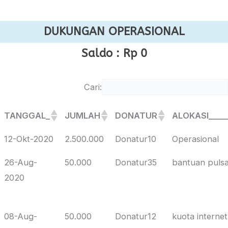
Lewati
ke
DUKUNGAN OPERASIONAL
konten
Saldo : Rp 0
Cari:
TANGGAL_
JUMLAH
DONATUR
ALOKASI____
TANGGAL_
JUMLAH
DONATUR
ALOKASI____
12-Okt-2020
2.500.000
Donatur10
Operasional
26-Aug-
50.000
Donatur35
bantuan puls
2020
08-Aug-
50.000
Donatur12
kuota internet