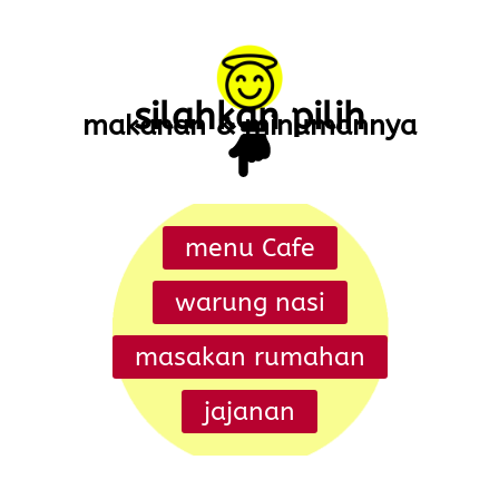
Lewati
ke
konten
silahkan pilih
makanan & minumannya
menu Cafe
warung nasi
masakan rumahan
jajanan