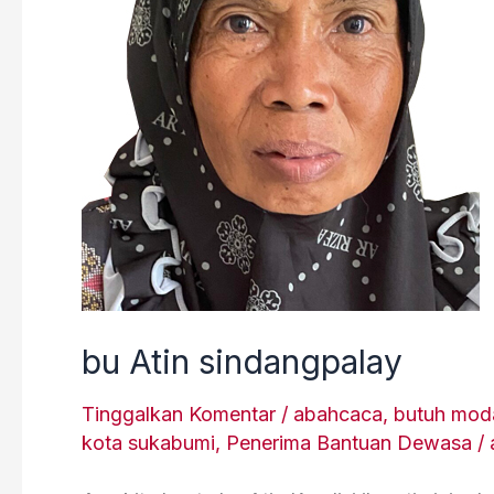
bu Atin sindangpalay
Tinggalkan Komentar
/
abahcaca
,
butuh mod
kota sukabumi
,
Penerima Bantuan Dewasa
/