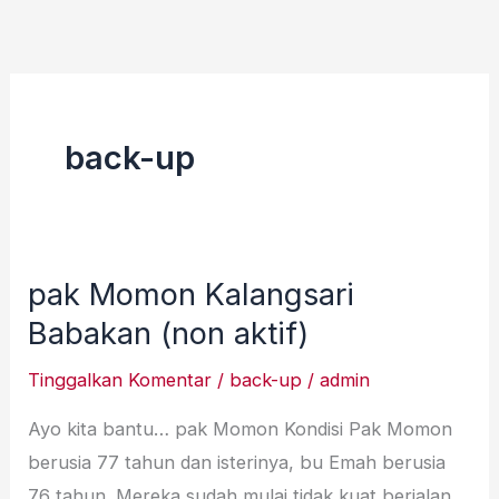
Lewati
ke
konten
back-up
pak Momon Kalangsari
pak
Momon
Babakan (non aktif)
Kalangsari
Tinggalkan Komentar
/
back-up
/
admin
Babakan
(non
Ayo kita bantu… pak Momon Kondisi Pak Momon
aktif)
berusia 77 tahun dan isterinya, bu Emah berusia
76 tahun. Mereka sudah mulai tidak kuat berjalan