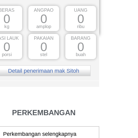
BERAS
ANGPAO
UANG
0
0
0
kg
amplop
ribu
ASI LAUK
PAKAIAN
BARANG
0
0
0
porsi
stel
buah
Detail penerimaan mak Sitoh
PERKEMBANGAN
Perkembangan selengkapnya