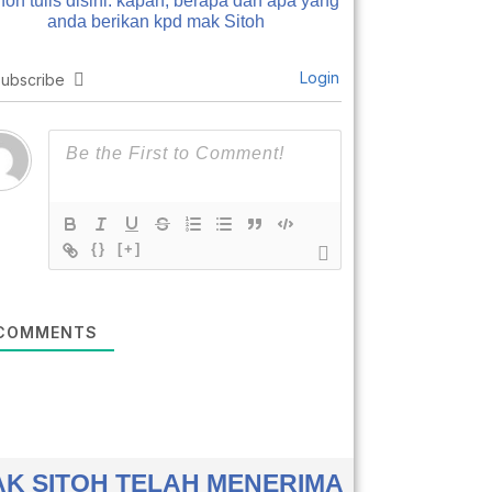
on tulis disini: kapan, berapa dan apa yang
anda berikan kpd mak Sitoh
Login
ubscribe
{}
[+]
COMMENTS
K SITOH TELAH MENERIMA