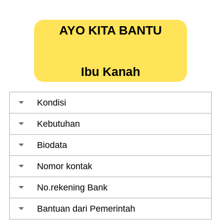
Lewati
ke
AYO KITA BANTU
konten
Ibu Kanah
Kondisi
Kebutuhan
Biodata
Nomor kontak
No.rekening Bank
Bantuan dari Pemerintah