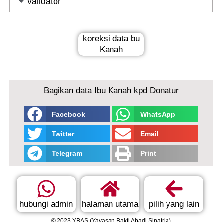
validator
koreksi data bu
Kanah
Bagikan data Ibu Kanah kpd Donatur
Facebook
WhatsApp
Twitter
Email
Telegram
Print
hubungi admin
halaman utama
pilih yang lain
© 2023 YBAS (Yayasan Bakti Abadi Sinatria)