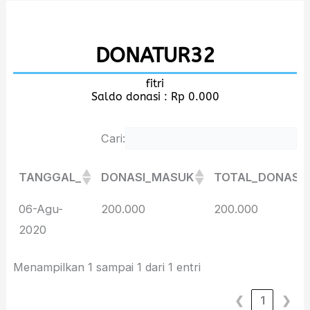
Lewati
ke
DONATUR32
konten
fitri
Saldo donasi : Rp 0.000
Cari:
TANGGAL_
DONASI_MASUK
TOTAL_DONASI
TANGGAL_
DONASI_MASUK
TOTAL_DONASI
06-Agu-
200.000
200.000
2020
Menampilkan 1 sampai 1 dari 1 entri
❮
1
❯