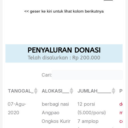
<< geser ke kiri untuk lihat kolom berikutnya
PENYALURAN DONASI
Telah disalurkan : Rp 200.000
Cari:
TANGGAL_
ALOKASI___
JUMLAH______
PEN
TANGGAL_
ALOKASI___
JUMLAH______
PEN
07-Agu-
berbagi nasi
12 porsi
de 
2020
Angpao
(5.000/porsi)
mak
Ongkos Kurir
7 amplop
ceu