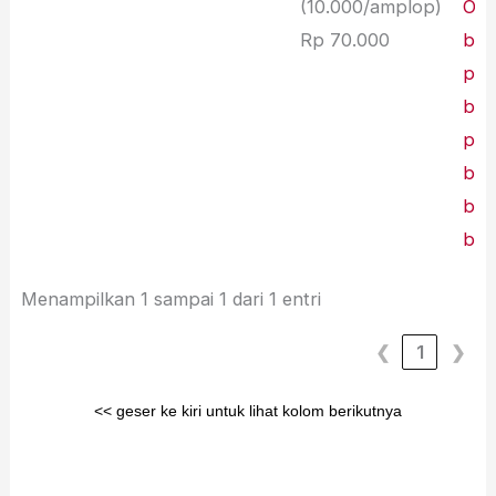
(10.000/amplop)
Opi
Rp 70.000
bi 
pak
bu E
pak
bu 
bu 
bah
Menampilkan 1 sampai 1 dari 1 entri
❮
1
❯
<< geser ke kiri untuk lihat kolom berikutnya