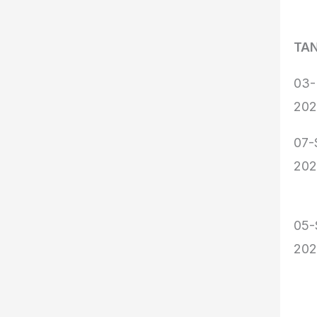
TA
TA
03-
20
07-
20
05-
20