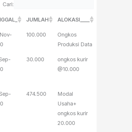
Cari:
NGGAL_
JUMLAH
ALOKASI____
PENERIMA___
NGGAL_
JUMLAH
ALOKASI____
PENERIMA___
Nov-
100.000
Ongkos
abahcaca
20
Produksi Data
Sep-
30.000
ongkos kurir
bu Suwarni
20
@10.000
bu Yayah
bah Tarmo
Sep-
474.500
Modal
pak Ejen
20
Usaha+
ongkos kurir
20.000