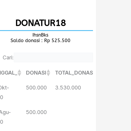
DONATUR18
IhsnBks
Saldo donasi : Rp 525.500
Cari:
NGGAL_
DONASI
TOTAL_DONASI_____
NGGAL_
DONASI
TOTAL_DONASI_____
Okt-
500.000
3.530.000
20
Agu-
500.000
20