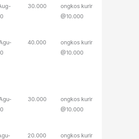
Aug-
30.000
ongkos kurir
mak Edah
20
@10.000
pak Ejen
Opik
Agu-
40.000
ongkos kurir
de Alka/teh
20
@10.000
Rika
bu Eli
bu Yayah
bu Suwarni
Agu-
30.000
ongkos kurir
bu Suwarni
20
@10.000
bah Tarmo
bu Yayah
Agu-
20.000
ongkos kurir
bu Eli