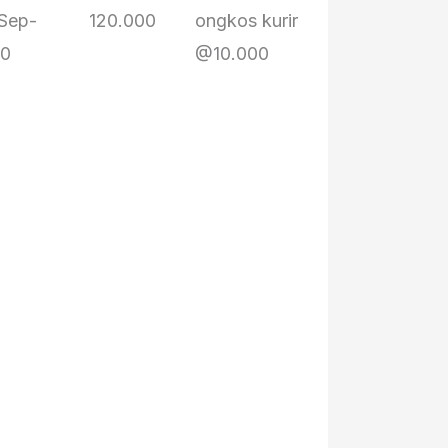
Sep-
120.000
ongkos kurir
bu Suwarni
20
@10.000
bu Yayah
mak Edah
pak Baenuri
pak Apud
bah Tarmo
pak Ejen
bu Eli
Opik
de Alka/teh
Rika
ceu Ae
bi Popoh