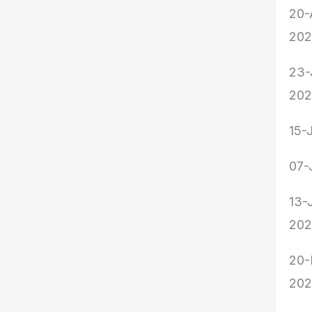
20-
20
23-
20
15-
07-
13-
20
20-
20