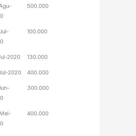
Agu-
500.000
20
Jul-
100.000
20
Jul-2020
130.000
Jul-2020
400.000
Jun-
300.000
20
Mei-
400.000
20