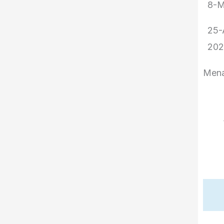
8-M
25-
20
Menam