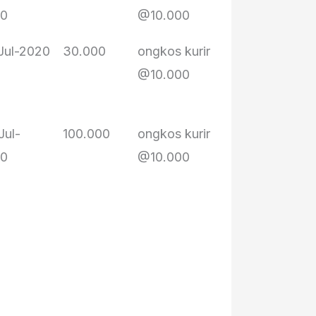
20
@10.000
ceu Ae
Jul-2020
30.000
ongkos kurir
bu Suwarni
@10.000
bu Yayah
bah Tarmo
Jul-
100.000
ongkos kurir
bu Eli
20
@10.000
bu Suwarni
Opik
bi Popoh
ceu Ae
de Alka/Teh
Rika
bah Tarmo