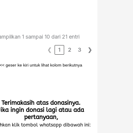
pak Ejen
bu Yayah
pak Apud
mpilkan 1 sampai 10 dari 21 entri
❮
1
2
3
❯
<< geser ke kiri untuk lihat kolom berikutnya
Terimakasih atas donasinya.
Jika ingin donasi lagi atau ada
pertanyaan,
ahkan klik tombol whatsapp dibawah ini: