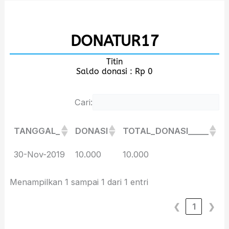
Lewati
ke
DONATUR17
konten
Titin
Saldo donasi : Rp 0
Cari:
TANGGAL_
DONASI
TOTAL_DONASI_____
TANGGAL_
DONASI
TOTAL_DONASI_____
30-Nov-2019
10.000
10.000
Menampilkan 1 sampai 1 dari 1 entri
❮
1
❯