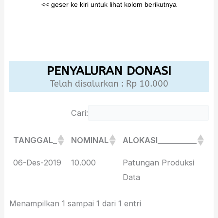
<< geser ke kiri untuk lihat kolom berikutnya
PENYALURAN DONASI
Telah disalurkan : Rp 10.000
Cari:
TANGGAL_
NOMINAL
ALOKASI__________
D
TANGGAL_
NOMINAL
ALOKASI__________
D
06-Des-2019
10.000
Patungan Produksi
p
Data
Menampilkan 1 sampai 1 dari 1 entri