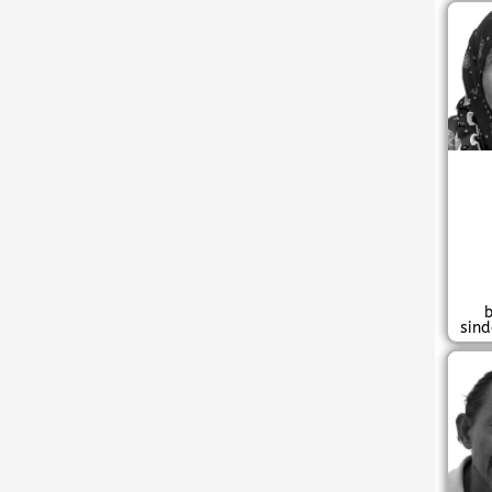
b
sin