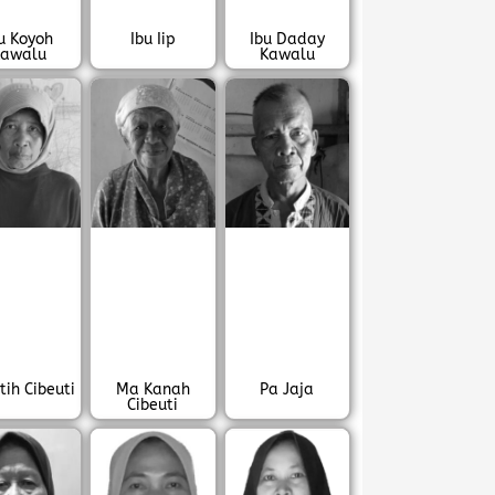
u Koyoh
Ibu Iip
Ibu Daday
awalu
Kawalu
tih Cibeuti
Ma Kanah
Pa Jaja
Cibeuti