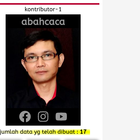
kontributor-1
abahcaca
F
I
Y
a
n
o
jumlah data yg telah dibuat :
17
c
s
u